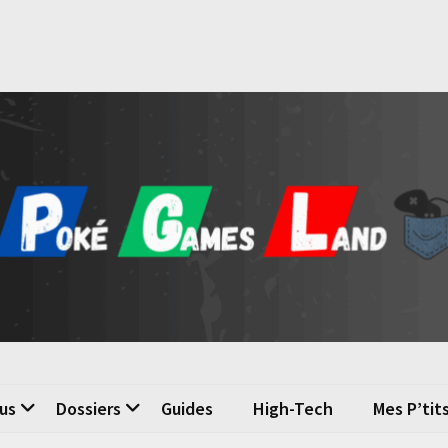
é Games Land
n du jeu vidéo
us
Dossiers
Guides
High-Tech
Mes P’tit