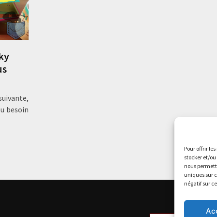
cky
us
suivante,
eu besoin
Pour offrir le
stocker et/ou
nous permettr
uniques sur c
négatif sur c
Ac