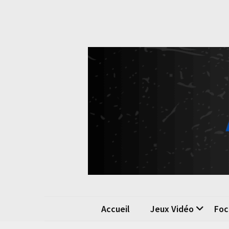
Skip
Skip
to
to
content
content
Pok
La passio
Accueil
Jeux Vidéo
Foc