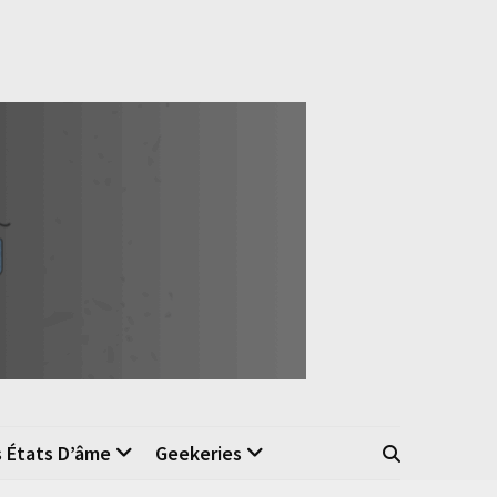
s États D’âme
Geekeries