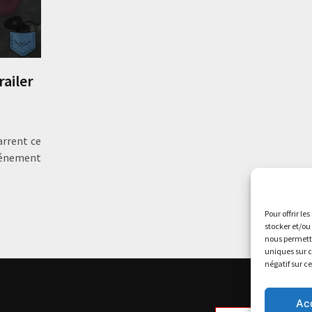
railer
arrent ce
événement
Pour offrir le
stocker et/ou
nous permettr
uniques sur c
négatif sur c
Ac