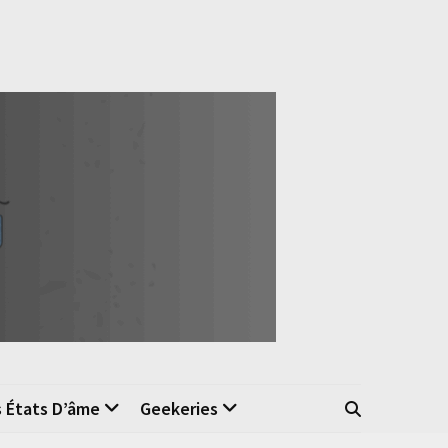
s États D’âme
Geekeries