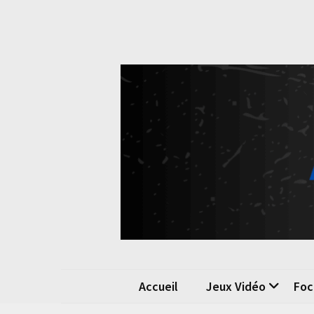
Skip
Skip
to
to
content
content
Pok
La passio
Accueil
Jeux Vidéo
Foc