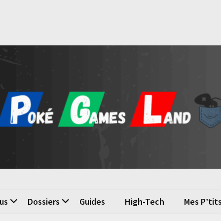
é Games Land
n du jeu vidéo
us
Dossiers
Guides
High-Tech
Mes P’tit