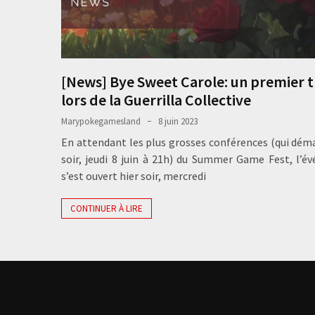
[News] Bye Sweet Carole: un premier t
lors de la Guerrilla Collective
Marypokegamesland
8 juin 2023
En attendant les plus grosses conférences (qui dém
soir, jeudi 8 juin à 21h) du Summer Game Fest, l’
s’est ouvert hier soir, mercredi
CONTINUER À LIRE