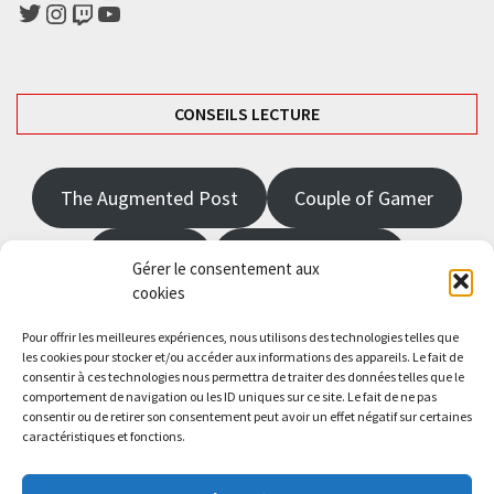
Twitter
Instagram
Twitch
YouTube
CONSEILS LECTURE
The Augmented Post
Couple of Gamer
JRPGFR
State of Gaming
Gérer le consentement aux
cookies
The Angel Master
Pour offrir les meilleures expériences, nous utilisons des technologies telles que
les cookies pour stocker et/ou accéder aux informations des appareils. Le fait de
consentir à ces technologies nous permettra de traiter des données telles que le
Saisissez votre adresse e-mail…
comportement de navigation ou les ID uniques sur ce site. Le fait de ne pas
Abonnez-vous
consentir ou de retirer son consentement peut avoir un effet négatif sur certaines
caractéristiques et fonctions.