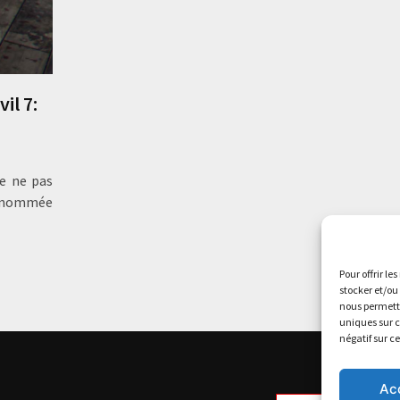
il 7:
e ne pas
o nommée
Pour offrir le
stocker et/ou
nous permettr
uniques sur c
négatif sur c
Ac