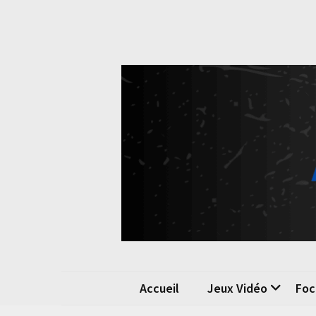
Skip
Skip
to
to
content
content
Pok
La passio
Accueil
Jeux Vidéo
Foc