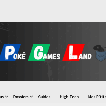
é Games Land
n du jeu vidéo
us
Dossiers
Guides
High-Tech
Mes P’tit