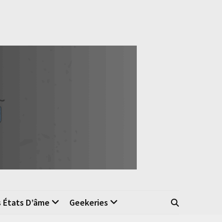
s États D’âme
Geekeries