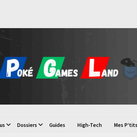
é Games Land
n du jeu vidéo
us
Dossiers
Guides
High-Tech
Mes P’tit