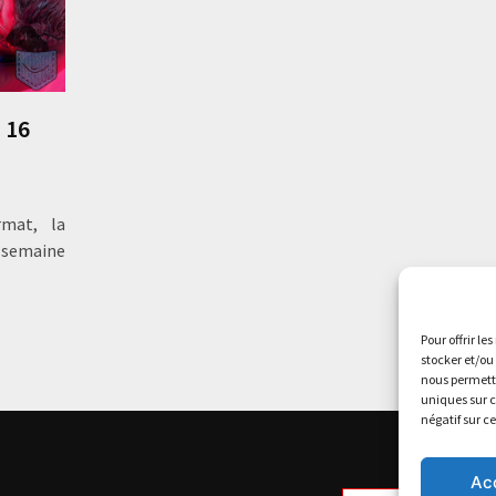
 16
rmat, la
 semaine
Pour offrir le
stocker et/ou
nous permettr
uniques sur c
négatif sur c
Ac