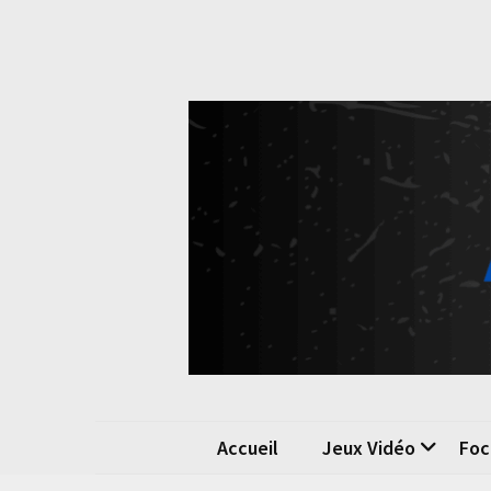
Skip
Skip
to
to
content
content
Pok
La passio
Accueil
Jeux Vidéo
Foc