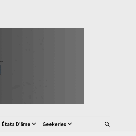
s États D’âme
Geekeries