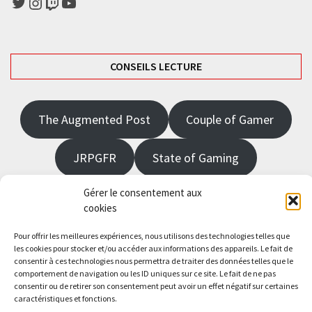
Twitter
Instagram
Twitch
YouTube
CONSEILS LECTURE
The Augmented Post
Couple of Gamer
JRPGFR
State of Gaming
Gérer le consentement aux
The Angel Master
cookies
Saisissez votre adresse e-mail…
Pour offrir les meilleures expériences, nous utilisons des technologies telles que
les cookies pour stocker et/ou accéder aux informations des appareils. Le fait de
Abonnez-vous
consentir à ces technologies nous permettra de traiter des données telles que le
comportement de navigation ou les ID uniques sur ce site. Le fait de ne pas
consentir ou de retirer son consentement peut avoir un effet négatif sur certaines
caractéristiques et fonctions.