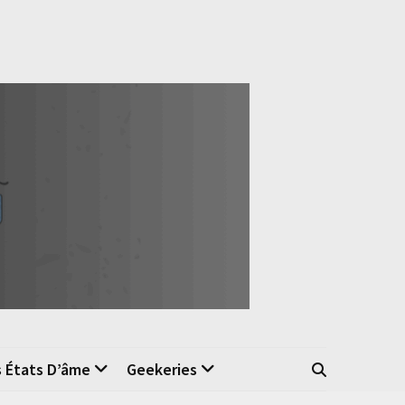
s États D’âme
Geekeries