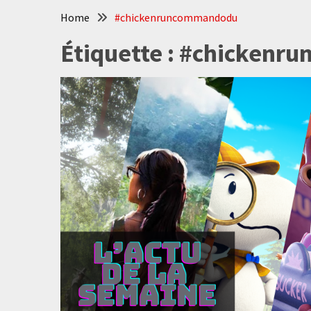
Home
#chickenruncommandodu
Étiquette :
#chickenr