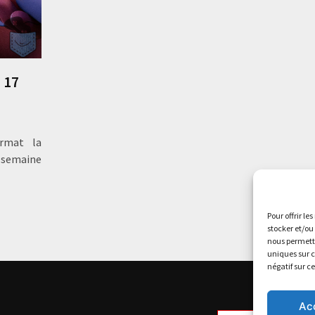
 17
rmat la
 semaine
Pour offrir le
stocker et/ou
nous permettr
uniques sur c
négatif sur c
Ac