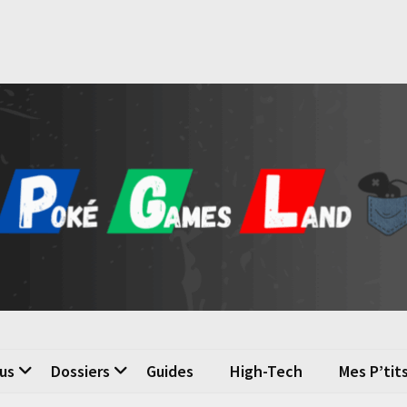
é Games Land
n du jeu vidéo
us
Dossiers
Guides
High-Tech
Mes P’tit