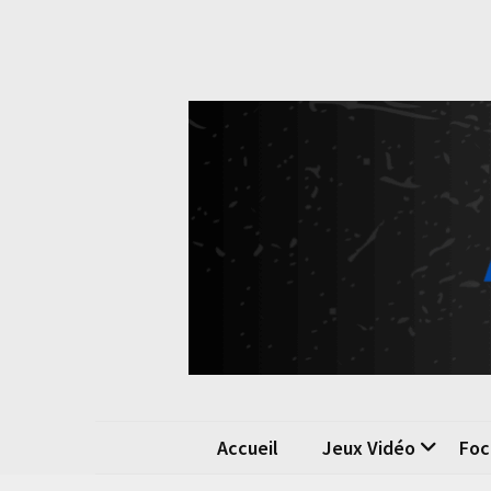
Skip
Skip
to
to
content
content
Pok
La passio
Accueil
Jeux Vidéo
Foc