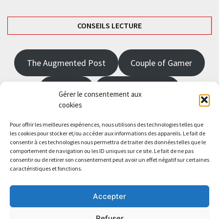
CONSEILS LECTURE
The Augmented Post
Couple of Gamer
JRPGFR
State of Gaming
Gérer le consentement aux
cookies
The Angel Master
Pour offrir les meilleures expériences, nous utilisons des technologies telles que
les cookies pour stocker et/ou accéder aux informations des appareils. Le fait de
consentir à ces technologies nous permettra de traiter des données telles que le
Saisissez votre adresse e-mail…
comportement de navigation ou les ID uniques sur ce site. Le fait de ne pas
Abonnez-vous
consentir ou de retirer son consentement peut avoir un effet négatif sur certaines
caractéristiques et fonctions.
Accepter
Refuser