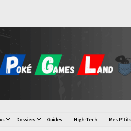
é Games Land
n du jeu vidéo
us
Dossiers
Guides
High-Tech
Mes P’tit