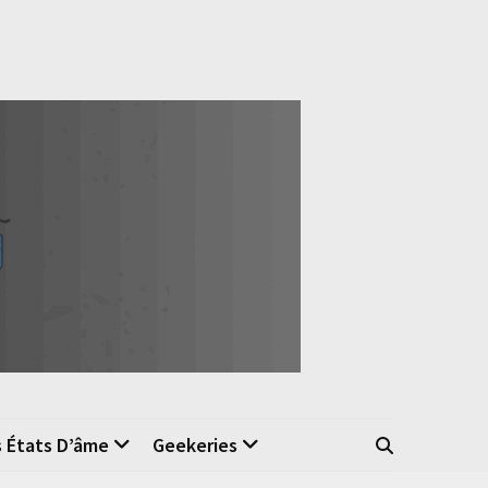
s États D’âme
Geekeries