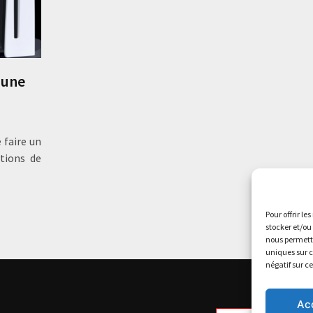
 une
 faire un
ptions de
Pour offrir le
stocker et/ou
nous permettr
uniques sur c
négatif sur c
Ac