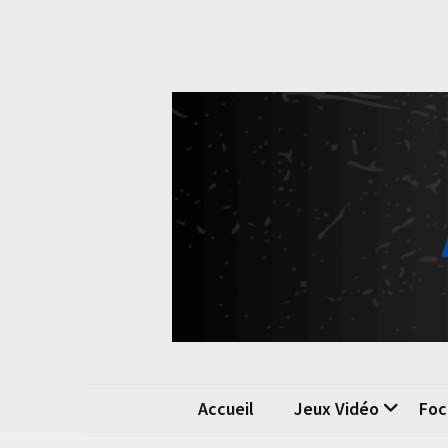
Skip
Skip
to
to
content
content
Pok
La passio
Accueil
Jeux Vidéo
Foc