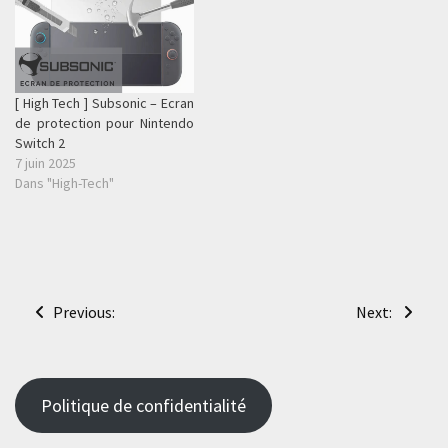
[ High Tech ] Subsonic – Ecran
de protection pour Nintendo
Switch 2
7 juin 2025
Dans "High-Tech"
Navigation
Previous:
Next:
de
l’article
Politique de confidentialité