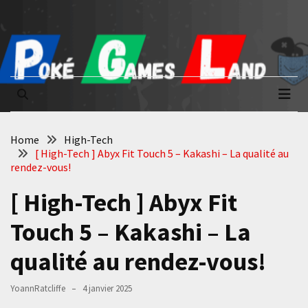
Skip
Skip
to
to
content
content
Poké Games
La passion du jeu vidéo
Land
Home
High-Tech
[ High-Tech ] Abyx Fit Touch 5 – Kakashi – La qualité au
rendez-vous!
[ High-Tech ] Abyx Fit
Touch 5 – Kakashi – La
qualité au rendez-vous!
YoannRatcliffe
4 janvier 2025