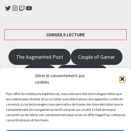
Twitter
Instagram
Twitch
YouTube
CONSEILS LECTURE
The Augmented Post
Couple of Gamer
JRPGFR
State of Gaming
Gérer le consentement aux
cookies
The Angel Master
Pour offrir les meilleures expériences, nous utilisons des technologies telles que
les cookies pour stocker et/ou accéder aux informations des appareils. Le fait de
consentir à ces technologies nous permettra de traiter des données telles que le
Saisissez votre adresse e-mail…
comportement de navigation ou les ID uniques sur ce site. Le fait de ne pas
Abonnez-vous
consentir ou de retirer son consentement peut avoir un effet négatif sur certaines
caractéristiques et fonctions.