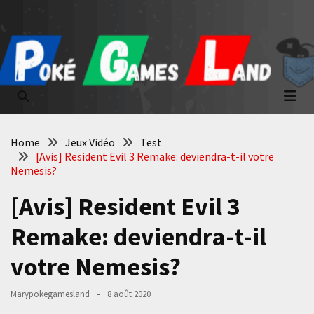
Skip
Skip
to
to
content
content
Poké Games
La passion du jeu vidéo
Land
Home
Jeux Vidéo
Test
[Avis] Resident Evil 3 Remake: deviendra-t-il votre
Nemesis?
[Avis] Resident Evil 3
Remake: deviendra-t-il
votre Nemesis?
Marypokegamesland
8 août 2020