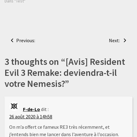
Dans "Test"
Navigation
Previous:
Next:
de
l’article
3 thoughts on “
[Avis] Resident
Evil 3 Remake: deviendra-t-il
votre Nemesis?
”
F-de-Lo
dit :
26 août 2020 à 14h58
On m’a offert ce fameux RE3 très récemment, et
j’entends bien me lancer dans l’aventure à l’occasion.