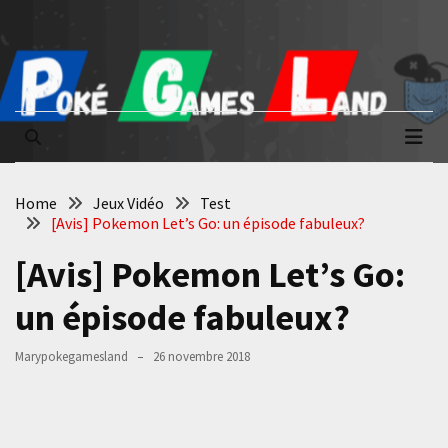
Skip
Skip
to
to
content
content
Poké Games
La passion du jeu vidéo
Land
Home
Jeux Vidéo
Test
[Avis] Pokemon Let’s Go: un épisode fabuleux?
[Avis] Pokemon Let’s Go:
un épisode fabuleux?
Marypokegamesland
26 novembre 2018