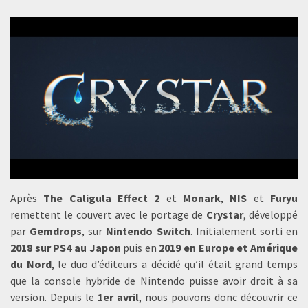
Après
The Caligula Effect 2
et
Monark
,
NIS
et
Furyu
remettent le couvert avec le portage de
Crystar
, développé
par
Gemdrops
, sur
Nintendo Switch
. Initialement sorti en
2018 sur PS4 au Japon
puis en
2019 en Europe et Amérique
du Nord
, le duo d’éditeurs a décidé qu’il était grand temps
que la console hybride de Nintendo puisse avoir droit à sa
version. Depuis le
1er avril
, nous pouvons donc découvrir ce