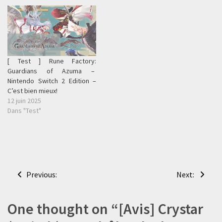
[ Test ] Rune Factory:
Guardians of Azuma –
Nintendo Switch 2 Edition –
C’est bien mieux!
12 juin 2025
Dans "Test"
Navigation
Previous:
Next:
de
l’article
One thought on “
[Avis] Crystar