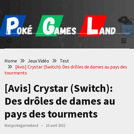
Skip
Skip
to
to
content
content
Poké Games
La passion du jeu vidéo
Land
Home
Jeux Vidéo
Test
[Avis] Crystar (Switch): Des drôles de dames au pays des
tourments
[Avis] Crystar (Switch):
Des drôles de dames au
pays des tourments
Marypokegamesland
10 avril 2022