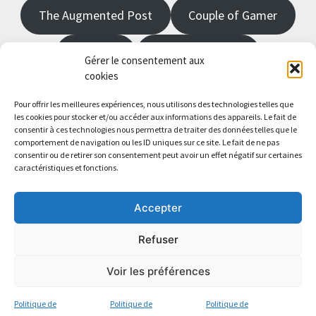
The Augmented Post
Couple of Gamer
JRPGFR
State of Gaming
Gérer le consentement aux
cookies
The Angel Master
Pour offrir les meilleures expériences, nous utilisons des technologies telles que
les cookies pour stocker et/ou accéder aux informations des appareils. Le fait de
consentir à ces technologies nous permettra de traiter des données telles que le
Saisissez votre adresse e-mail…
comportement de navigation ou les ID uniques sur ce site. Le fait de ne pas
Abonnez-vous
consentir ou de retirer son consentement peut avoir un effet négatif sur certaines
caractéristiques et fonctions.
Accepter
Refuser
Copyright All Rights Reserved
|
Theme: BlockWP by
Candid
Themes
.
Voir les préférences
Rechercher :
Politique de
Politique de
Politique de