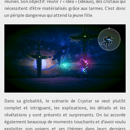
réunies. Son objectif: réunir 7 « Idea » (idéaux), des cristaux qui
nécessitent d’être matérialisés grâce aux larmes. C’est donc
un périple dangereux qui attend la jeune fille.
Dans sa globalité, le scénario de Crystar se veut plutôt
complet et intriguant, les explications, les détails et les
révélations y sont présents et surprenants. On lui accorde
également beaucoup de moments touchants et d’avoir voulu
exploiter son univers et ses thèmes dans leurs derniers